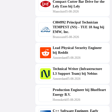
Compact Cutter Bar Drive for the
Lely Exos bij Lely
Maassluis
05-08-2026
C004992 Principal Technician
TEMPEST (NS) - TUE 18 Aug bij
EMW, Inc.
Brunssum
05-08-2026
Lead Physical Security Engineer
bij Reddit
Amsterdam
05-08-2026
Technical Writer (Infrastructure
L3 Support Team) bij Nebius
Amsterdam
05-08-2026
Production Engineer bij BlueHeart
Energy B.V.
Heemskerk
05-08-2026
C++ Software Engineer, Early