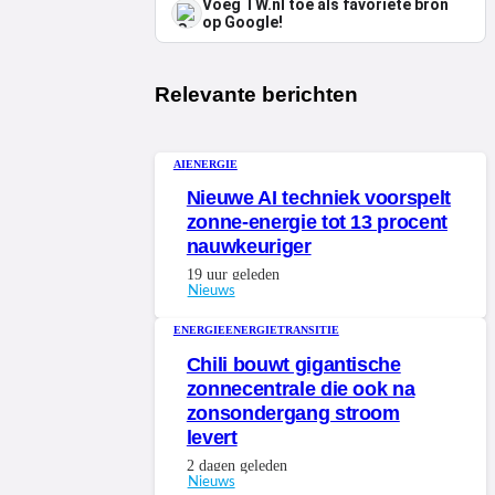
Voeg TW.nl toe als favoriete bron
op Google!
Relevante berichten
AI
ENERGIE
Nieuwe AI techniek voorspelt
zonne-energie tot 13 procent
nauwkeuriger
19 uur geleden
Nieuws
ENERGIE
ENERGIETRANSITIE
Chili bouwt gigantische
zonnecentrale die ook na
zonsondergang stroom
levert
2 dagen geleden
Nieuws