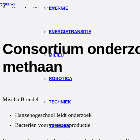
NIEUWS
ENERGIE
Gepubliceerd op
18 juni 2015
0
Redactie TW
ENERGIETRANSITIE
Consortium onderzo
MILIEU
methaan
ROBOTICA
Mischa Brendel
TECHNIEK
Hanzehogeschool leidt onderzoek
Bacteriën voor methaanproductie
VERVOER