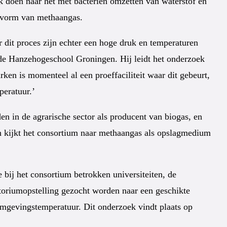
k doen naar het met bacteriën omzetten van waterstof en
e vorm van methaangas.
 dit proces zijn echter een hoge druk en temperaturen
an de Hanzehogeschool Groningen. Hij leidt het onderzoek
en is momenteel al een proeffaciliteit waar dit gebeurt,
peratuur.’
n in de agrarische sector als producent van biogas, en
en kijkt het consortium naar methaangas als opslagmedium
e bij het consortium betrokken universiteiten, de
toriumopstelling gezocht worden naar een geschikte
omgevingstemperatuur. Dit onderzoek vindt plaats op