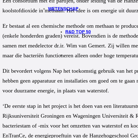
Een consortium met elf partijen, onder leiding van de Hanze
WETENSCHAP
koolstofdioxide in methaan. Het idee is om energie uit duu
Er bestaat al een chemische methode om methaan te producere
R&D TOP 50
(enkele honderden graden) vereist. Bovendien is de methode 
samen met medelector dr.ir. Wim van Gemert. Zij willen met
maar die bacteriën functioneren alleen onder hoge temperat
Dit bevordert volgens Nap het toekomstig gebruik van het pr
hebben geen apparatuur en installaties om goed om te gaan 
voor duurzame energie, in plaats van waterstof.
‘De eerste stap in het project is het doen van een literatuur
Rijksuniversiteit Groningen en Wageningen Universiteit & R
bacteriestam of -mix voor het omzetten van waterstof en ko
EnTranCe, de energieproeftuin van de Hanzehogeschool Gr