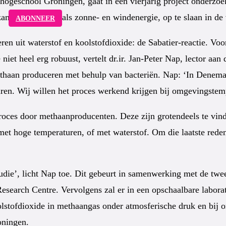
hogeschool Groningen, gaat in een vierjarig project onderzoe
rzame bronnen, zoals zonne- en windenergie, op te slaan in d
ABONNEER
n uit waterstof en koolstofdioxide: de Sabatier-reactie. Voor
niet heel erg robuust, vertelt dr.ir. Jan-Peter Nap, lector a
haan produceren met behulp van bacteriën. Nap: ‘In Denemark
uren. Wij willen het proces werkend krijgen bij omgevingstem
oces door methaanproducenten. Deze zijn grotendeels te vinde
met hoge temperaturen, of met waterstof. Om die laatste red
studie’, licht Nap toe. Dit gebeurt in samenwerking met de twe
esearch Centre. Vervolgens zal er in een opschaalbare labora
olstofdioxide in methaangas onder atmosferische druk en bij 
oningen.