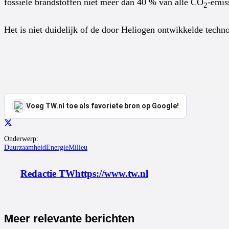
fossiele brandstoffen niet meer dan 40 % van alle CO
-emis
2
Het is niet duidelijk of de door Heliogen ontwikkelde tech
Voeg TW.nl toe als favoriete bron op Google!
Onderwerp:
Duurzaamheid
Energie
Milieu
Redactie TW
https://www.tw.nl
Meer relevante berichten