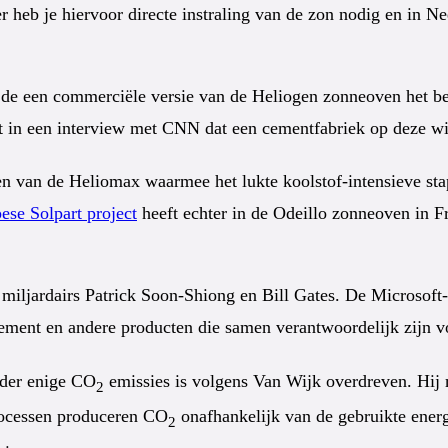
rder heb je hiervoor directe instraling van de zon nodig en i
 de een commerciële versie van de Heliogen zonneoven het be
zegt in een interview met CNN dat een cementfabriek op deze w
ren van de Heliomax waarmee het lukte koolstof-intensieve sta
ese Solpart project
heeft echter in de Odeillo zonneoven in Fr
miljardairs Patrick Soon-Shiong en Bill Gates. De Microsoft-o
 cement en andere producten die samen verantwoordelijk zijn
nder enige CO
emissies is volgens Van Wijk overdreven. Hij m
2
rocessen produceren CO
onafhankelijk van de gebruikte energ
2