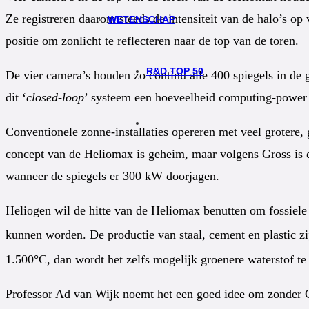
Ze registreren daarom steeds de intensiteit van de halo’s op v
WETENSCHAP
positie om zonlicht te reflecteren naar de top van de toren.
R&D TOP 50
De vier camera’s houden zo continu alle 400 spiegels in de
dit ‘
closed-loop
’ systeem een hoeveelheid computing-power 
Conventionele zonne-installaties opereren met veel grotere,
concept van de Heliomax is geheim, maar volgens Gross is de 
wanneer de spiegels er 300 kW doorjagen.
Heliogen wil de hitte van de Heliomax benutten om fossiel
kunnen worden. De productie van staal, cement en plastic z
1.500°C, dan wordt het zelfs mogelijk groenere waterstof te
Professor Ad van Wijk noemt het een goed idee om zonder