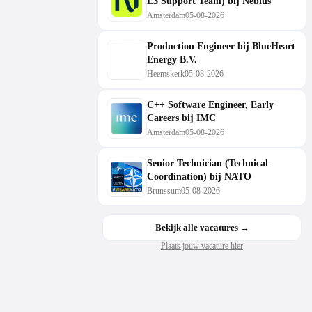
L3 Support Team) bij Nebius
Amsterdam
05-08-2026
Production Engineer bij BlueHeart
Energy B.V.
Heemskerk
05-08-2026
C++ Software Engineer, Early
Careers bij IMC
Amsterdam
05-08-2026
Senior Technician (Technical
Coordination) bij NATO
Brunssum
05-08-2026
Bekijk alle vacatures →
Plaats jouw vacature hier