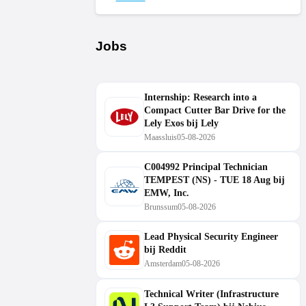
Jobs
Internship: Research into a
Compact Cutter Bar Drive for the
Lely Exos bij Lely
Maassluis
05-08-2026
C004992 Principal Technician
TEMPEST (NS) - TUE 18 Aug bij
EMW, Inc.
Brunssum
05-08-2026
Lead Physical Security Engineer
bij Reddit
Amsterdam
05-08-2026
Technical Writer (Infrastructure