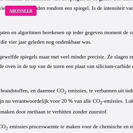
ier gelijke afstanden rondom een spiegel. Is de intensiteit van 
ABONNEER
 gaten en algoritmen berekenen op ieder gegeven moment de op
die vier jaar geleden nog ondenkbaar was.
 gewelfde spiegels maar met veel minder precisie. Ze slagen 
oven in de top van de toren een plaat van silicium-carbide die
e brandstoffen, en daarmee CO
emissies, te verbannen uit indu
2
ijn nu verantwoordelijk voor 20 % van alle CO
-emissies. Lu
2
 maken door methaan te verhitten zonder zuurstof.
 CO
emissies proceswarmte te maken voor de chemische en met
2