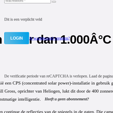
Dit is een verplicht veld
 heter dan 1.000Â°C
LOGIN
Je wachtwoord vergeten?
De verificatie periode van reCAPTCHA is verlopen. Laad de pagin
nië een CPS (concentrated solar power)-installatie in gebrui
 Gross, oprichter van Heliogen, lukt dit door de 400 zonneref
stmatige intelligentie.
Heeft u geen abonnement?
 continue de reflecties van de spiegels in de gaten. Die cam