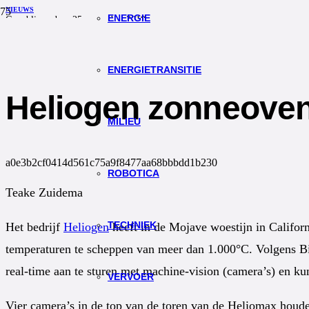
NIEUWS
ENERGIE
Gepubliceerd op
25 november 2019
0
Redactie TW
ENERGIETRANSITIE
Heliogen zonneoven
MILIEU
a0e3b2cf0414d561c75a9f8477aa68bbbdd1b230
ROBOTICA
Teake Zuidema
TECHNIEK
Het bedrijf
Heliogen
heeft in de Mojave woestijn in Califor
temperaturen te scheppen van meer dan 1.000°C. Volgens Bill
real-time aan te sturen met machine-vision (camera’s) en kun
VERVOER
Vier camera’s in de top van de toren van de Heliomax houden