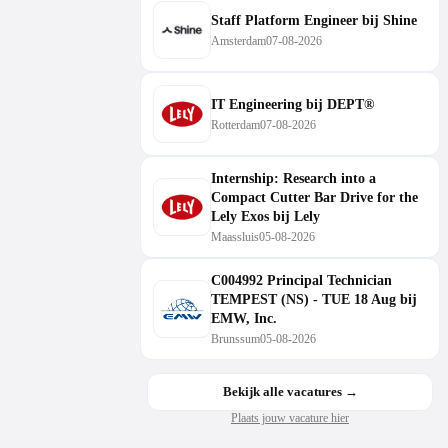
Staff Platform Engineer bij Shine
Amsterdam
07-08-2026
IT Engineering bij DEPT®
Rotterdam
07-08-2026
Internship: Research into a
Compact Cutter Bar Drive for the
Lely Exos bij Lely
Maassluis
05-08-2026
C004992 Principal Technician
TEMPEST (NS) - TUE 18 Aug bij
EMW, Inc.
Brunssum
05-08-2026
Bekijk alle vacatures →
Plaats jouw vacature hier