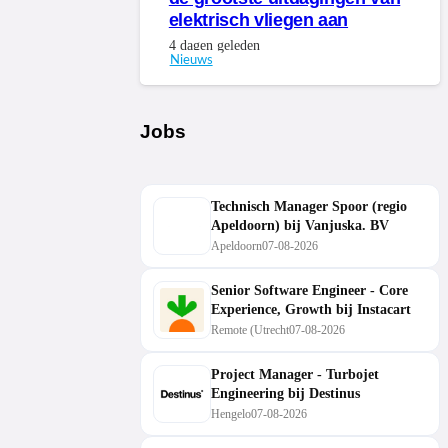
elektrisch vliegen aan
4 dagen geleden
Nieuws
Jobs
Technisch Manager Spoor (regio
Apeldoorn) bij Vanjuska. BV
Apeldoorn
07-08-2026
Senior Software Engineer - Core
Experience, Growth bij Instacart
Remote (Utrecht
07-08-2026
Project Manager - Turbojet
Engineering bij Destinus
Hengelo
07-08-2026