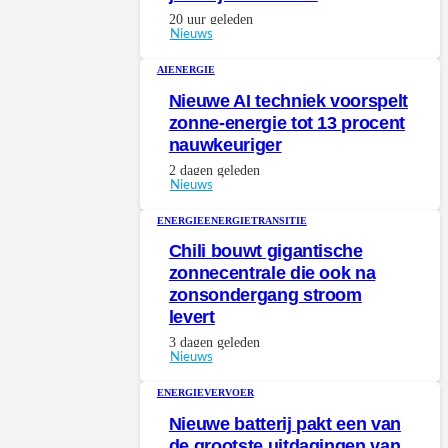
20 uur geleden
Nieuws
AI
ENERGIE
Nieuwe AI techniek voorspelt
zonne-energie tot 13 procent
nauwkeuriger
2 dagen geleden
Nieuws
ENERGIE
ENERGIETRANSITIE
Chili bouwt gigantische
zonnecentrale die ook na
zonsondergang stroom
levert
3 dagen geleden
Nieuws
ENERGIE
VERVOER
Nieuwe batterij pakt een van
de grootste uitdagingen van