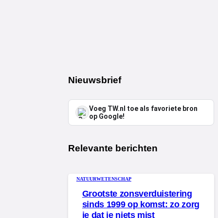
Nieuwsbrief
Voeg TW.nl toe als favoriete bron
op Google!
Relevante berichten
NATUUR
WETENSCHAP
Grootste zonsverduistering
sinds 1999 op komst: zo zorg
je dat je niets mist