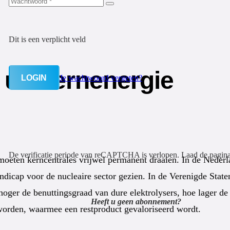
Dit is een verplicht veld
 uit kernenergie
LOGIN
Je wachtwoord vergeten?
De verificatie periode van reCAPTCHA is verlopen. Laad de pagin
oeten kerncentrales vrijwel permanent draaien. In de Nederl
ndicap voor de nucleaire sector gezien. In de Verenigde Sta
oe hoger de benuttingsgraad van dure elektrolysers, hoe lager 
Heeft u geen abonnement?
 worden, waarmee een restproduct gevaloriseerd wordt.