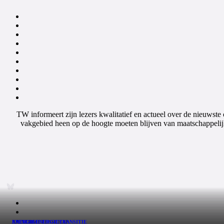
TW informeert zijn lezers kwalitatief en actueel over de nieuwste
vakgebied heen op de hoogte moeten blijven van maatschappelijk
NATUUR
AI
ENERGIE
ENERGIE
WETENSCHAP
ENERGIETRANSITIE