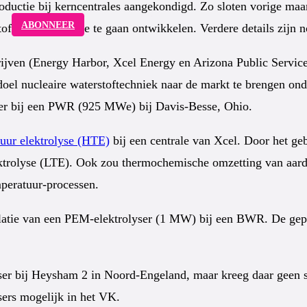
productie bij kerncentrales aangekondigd. Zo sloten vorige m
ABONNEER
f uit kernenergie te gaan ontwikkelen. Verdere details zijn n
jven (Energy Harbor, Xcel Energy en Arizona Public Service
oel nucleaire waterstoftechniek naar de markt te brengen onde
er bij een PWR (925 MWe) bij Davis-Besse, Ohio.
uur elektrolyse (HTE)
bij een centrale van Xcel. Door het geb
trolyse (LTE). Ook zou thermochemische omzetting van aardga
mperatuur-processen.
allatie van een PEM-elektrolyser (1 MW) bij een BWR. De gepr
 bij Heysham 2 in Noord-Engeland, maar kreeg daar geen sub
sers mogelijk in het VK.