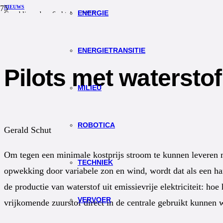
NIEUWS
ENERGIE
Gepubliceerd op
6 oktober 2020
0
Redactie TW
ENERGIETRANSITIE
Pilots met waterstof
MILIEU
ROBOTICA
Gerald Schut
Om tegen een minimale kostprijs stroom te kunnen leveren m
TECHNIEK
opwekking door variabele zon en wind, wordt dat als een ha
de productie van waterstof uit emissievrije elektriciteit: h
VERVOER
vrijkomende zuurstof direct in de centrale gebruikt kunnen