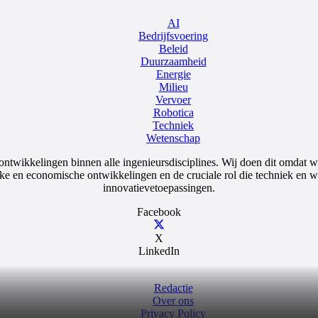
AI
Bedrijfsvoering
Beleid
Duurzaamheid
Energie
Milieu
Vervoer
Robotica
Techniek
Wetenschap
 ontwikkelingen binnen alle ingenieursdisciplines. Wij doen dit omdat 
e en economische ontwikkelingen en de cruciale rol die techniek en we
innovatievetoepassingen.
Facebook
X
LinkedIn
Redactie
Over ons
Privacy Policy