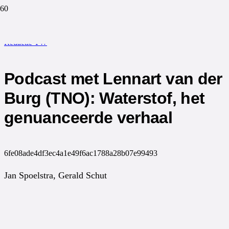
NIEUWS
Gepubliceerd op
28 september 2020
0
Redactie TW
Podcast met Lennart van der
Burg (TNO): Waterstof, het
genuanceerde verhaal
6fe08ade4df3ec4a1e49f6ac1788a28b07e99493
Jan Spoelstra, Gerald Schut